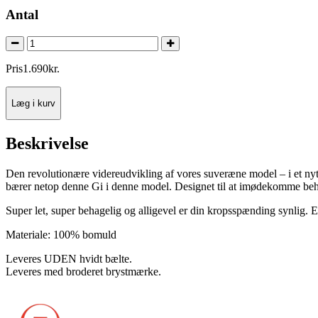
Antal
Pris
1.690
kr.
Læg i kurv
Beskrivelse
Den revolutionære videreudvikling af vores suveræne model – i et nyt s
bærer netop denne Gi i denne model. Designet til at imødekomme behov
Super let, super behagelig og alligevel er din kropsspænding synlig. 
Materiale: 100% bomuld
Leveres UDEN hvidt bælte.
Leveres med broderet brystmærke.