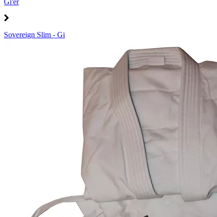
Gi'er
Sovereign Slim - Gi