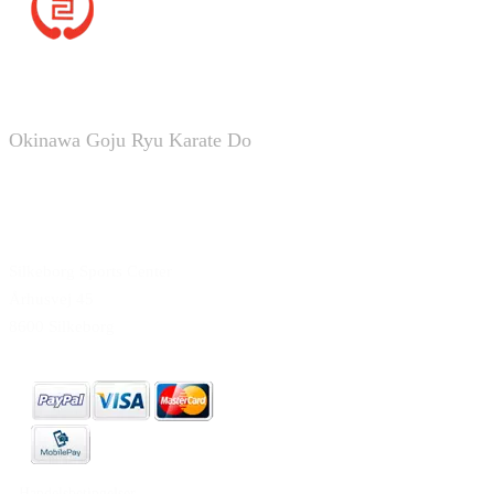
Silkeborg Karate Skole
Okinawa Goju Ryu Karate Do
Silkeborg Sports Center
Århusvej 45
8600 Silkeborg
-
Handelsbetingelser