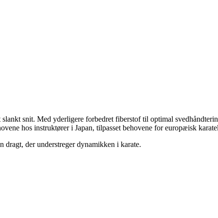
lankt snit. Med yderligere forbedret fiberstof til optimal svedhåndteri
ene hos instruktører i Japan, tilpasset behovene for europæisk karate
En dragt, der understreger dynamikken i karate.