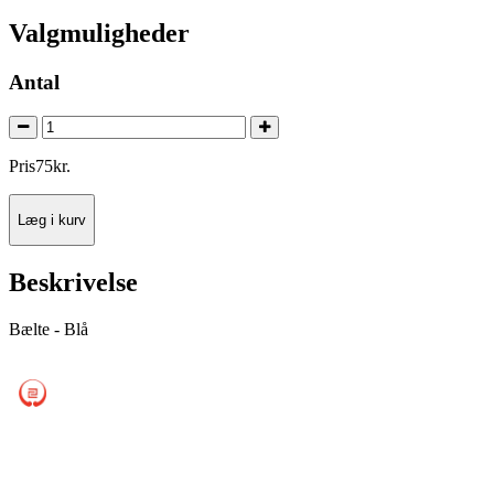
Valgmuligheder
Antal
Pris
75
kr.
Læg i kurv
Beskrivelse
Bælte - Blå
Silkeborg Karate Skole