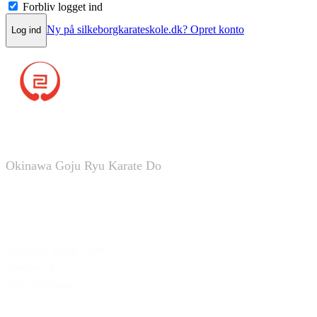
Forbliv logget ind
Ny på silkeborgkarateskole.dk? Opret konto
Log ind
Silkeborg Karate Skole
Okinawa Goju Ryu Karate Do
Silkeborg Sports Center
Århusvej 45
8600 Silkeborg