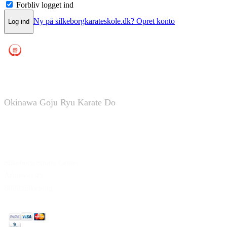
Forbliv logget ind
Ny på silkeborgkarateskole.dk? Opret konto
Log ind
Silkeborg Karate Skole
Okinawa Goju Ryu Karate Do
Silkeborg Sports Center
Århusvej 45
8600 Silkeborg