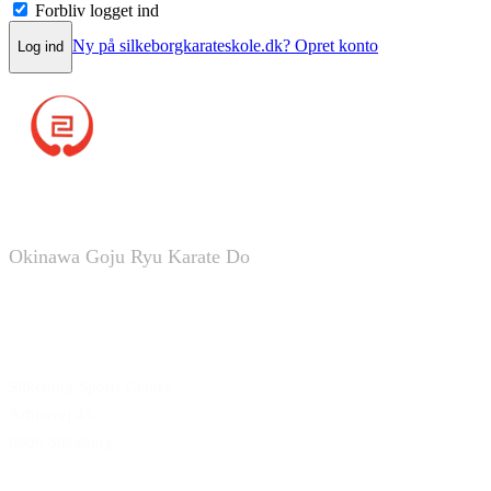
Forbliv logget ind
Ny på silkeborgkarateskole.dk? Opret konto
Log ind
Silkeborg Karate Skole
Okinawa Goju Ryu Karate Do
Silkeborg Sports Center
Århusvej 45
8600 Silkeborg