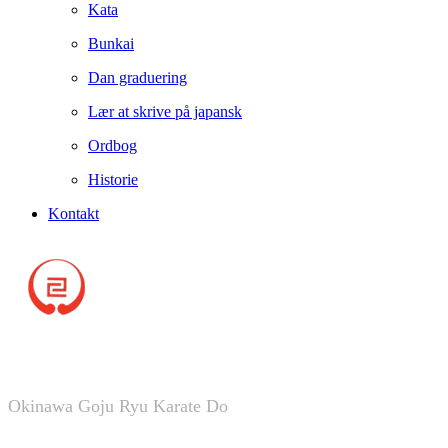
Kata
Bunkai
Dan graduering
Lær at skrive på japansk
Ordbog
Historie
Kontakt
Silkeborg Karate Skole
Okinawa Goju Ryu Karate Do